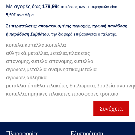
Με αγορές έως
179,99
€
το κόστος των
μεταφορικών είναι
5,50€
ανα Δέμα
.
Σε περιπτώσεις
:
απομακρυσμένης περιοχής
,
πρωινή παράδοση
ή
παράδοση Σαββάτου
, την διαφορά επιβαρύνεται ο πελάτης.
κυπελα,κυπελλα,κύπελλα
αθλητικά,μεταλλια,μεταλια,πλακετες
απονομης,κυπελα απονομης,κυπελλα
αγωνων,μεταλλια αναμνηστικα,μεταλια
αγωνων,αθλητικα
μεταλλια,έπαθλα,πλακέτες,διπλώματα,βραβεία,αναμνησ
κυπελλα,τιμητικες πλακετες,προσφορες,τροπαια
Συνέχεια
Πληροφορίες
Εξυπηρέτηση